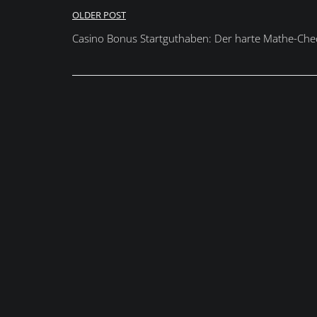
Beitragsnavigation
OLDER POST
Casino Bonus Startguthaben: Der harte Mathe-Che