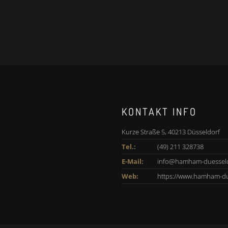
KONTAKT INFO
Kurze Straße 5, 40213 Düsseldorf
Tel.:
(49) 211 328738
E-Mail:
info@hamham-duesseld
Web:
https://www.hamham-du