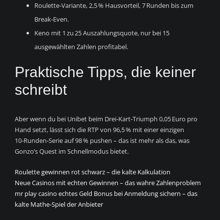
Roulette‑Variante, 2,5 % Hausvorteil, 7 Runden bis zum
Break‑Even.
Keno mit 1 zu 25 Auszahlungsquote, nur bei 15
ausgewählten Zahlen profitabel.
Praktische Tipps, die keiner
schreibt
Aber wenn du bei Unibet beim Drei‑Kart‑Triumph 0,05 Euro pro
Hand setzt, lässt sich die RTP von 96,5 % mit einer einzigen
10‑Runden‑Serie auf 98 % pushen – das ist mehr als das, was
Gonzo’s Quest im Schnellmodus bietet.
Roulette gewinnen rot schwarz – die kalte Kalkulation
Neue Casinos mit echten Gewinnen – das wahre Zahlenproblem
mr play casino echtes Geld Bonus bei Anmeldung sichern – das
kalte Mathe‑Spiel der Anbieter