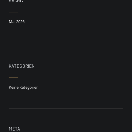
ARCHIV
Mai 2026
KATEGORIEN
Keine Kategorien
META