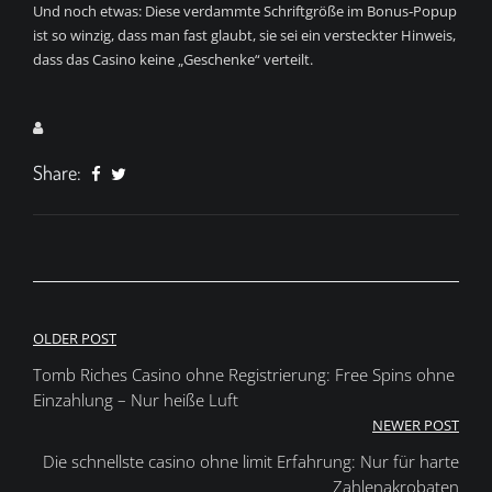
Und noch etwas: Diese verdammte Schriftgröße im Bonus‑Popup
ist so winzig, dass man fast glaubt, sie sei ein versteckter Hinweis,
dass das Casino keine „Geschenke“ verteilt.
Share:
Beitragsnavigation
OLDER POST
Tomb Riches Casino ohne Registrierung: Free Spins ohne
Einzahlung – Nur heiße Luft
NEWER POST
Die schnellste casino ohne limit Erfahrung: Nur für harte
Zahlenakrobaten