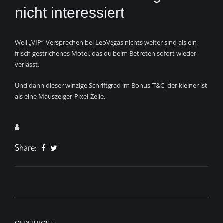
nicht interessiert
Weil „VIP“-Versprechen bei LeoVegas nichts weiter sind als ein
frisch gestrichenes Motel, das du beim Betreten sofort wieder
verlässt.
Und dann dieser winzige Schriftgrad im Bonus‑T&C, der kleiner ist
als eine Mauszeiger‑Pixel‑Zelle.
Share:
OLDER POST