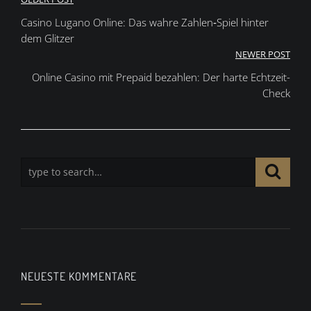
Beitragsnavigation
Casino Lugano Online: Das wahre Zahlen‑Spiel hinter
dem Glitzer
NEWER POST
Online Casino mit Prepaid bezahlen: Der harte Echtzeit-
Check
NEUESTE KOMMENTARE