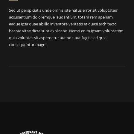
Sed ut perspiciatis unde omnis iste natus error sit voluptatem
accusantium doloremque laudantium, totam rem aperiam,
eaque ipsa quae ab illo inventore veritatis et quasi architecto
beatae vitae dicta sunt explicabo. Nemo enim ipsam voluptatem
quia voluptas sit aspernatur aut odit aut fugit, sed quia
consequuntur magni