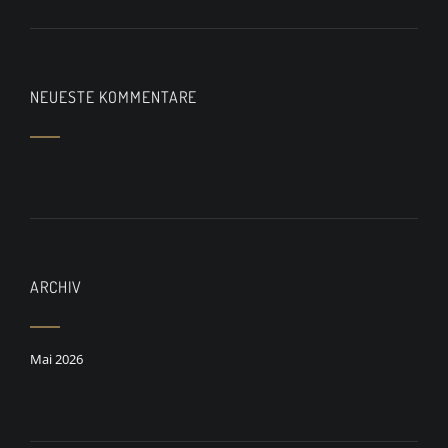
NEUESTE KOMMENTARE
ARCHIV
Mai 2026