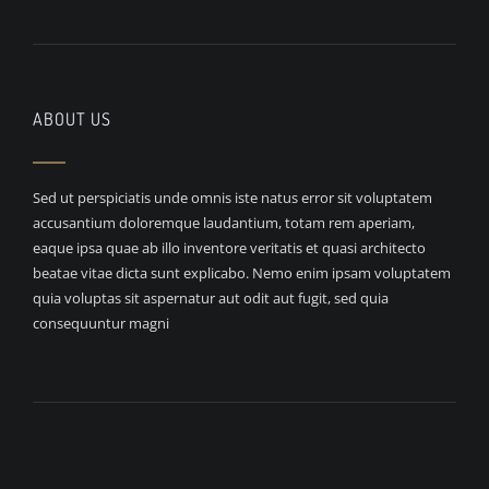
ABOUT US
Sed ut perspiciatis unde omnis iste natus error sit voluptatem
accusantium doloremque laudantium, totam rem aperiam,
eaque ipsa quae ab illo inventore veritatis et quasi architecto
beatae vitae dicta sunt explicabo. Nemo enim ipsam voluptatem
quia voluptas sit aspernatur aut odit aut fugit, sed quia
consequuntur magni