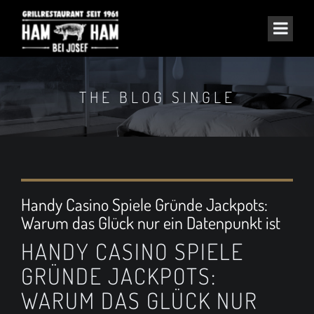
THE BLOG SINGLE
Handy Casino Spiele Gründe Jackpots:
Warum das Glück nur ein Datenpunkt ist
HANDY CASINO SPIELE
GRÜNDE JACKPOTS:
WARUM DAS GLÜCK NUR