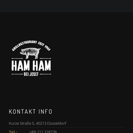
KONTAKT INFO
Kurze Straße 5, 40213 Düsseldorf
Tel.:
(49) 211 328738