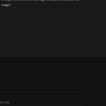
magni
orf.de