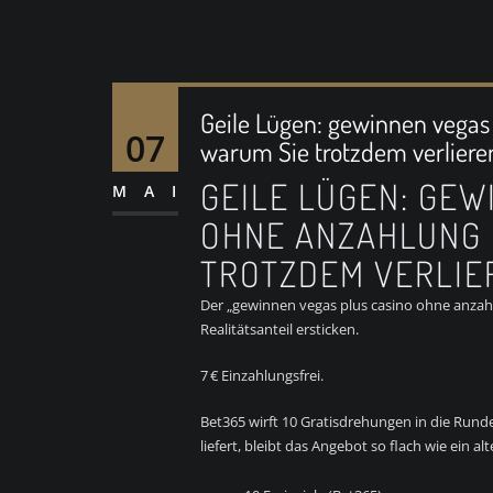
Geile Lügen: gewinnen vegas
07
warum Sie trotzdem verliere
GEILE LÜGEN: GEW
MAI
OHNE ANZAHLUNG 
TROTZDEM VERLIE
Der „gewinnen vegas plus casino ohne anzahlu
Realitätsanteil ersticken.
7 € Einzahlungsfrei.
Bet365 wirft 10 Gratisdrehungen in die Runde
liefert, bleibt das Angebot so flach wie ein alt