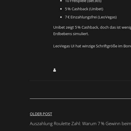
10 Freispiele (Bet365)
5 % Cashback (Unibet)
7 € Einzahlungsfrei (LeoVegas)
Unibet zeigt 5 % Cashback, doch das ist wenige
Erdbebens simuliert.
LeoVegas UI hat winzige Schriftgröße im Bon
Beitragsnavigation
OLDER POST
Auszahlung Roulette Zahl: Warum 7 % Gewinn beim 