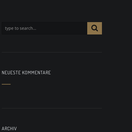
NEUESTE KOMMENTARE
ARCHIV