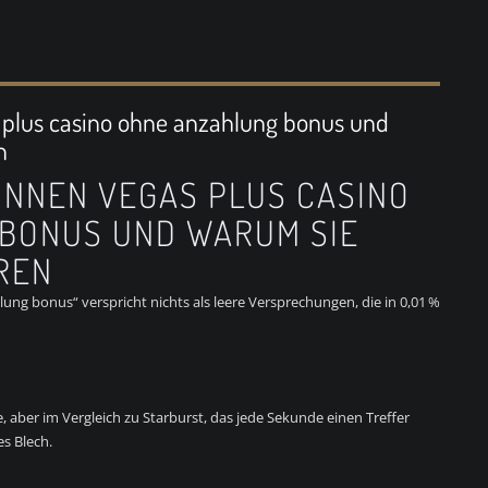
 plus casino ohne anzahlung bonus und
n
INNEN VEGAS PLUS CASINO
BONUS UND WARUM SIE
REN
ng bonus“ verspricht nichts als leere Versprechungen, die in 0,01 %
, aber im Vergleich zu Starburst, das jede Sekunde einen Treffer
es Blech.