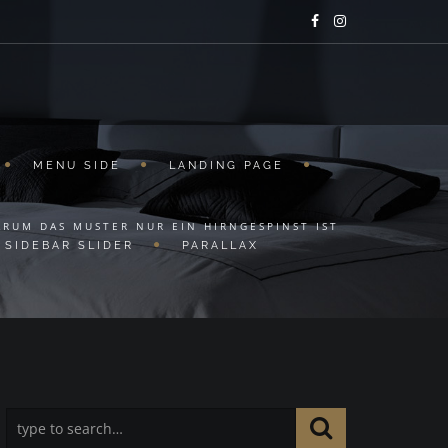
MENU SIDE
LANDING PAGE
RUM DAS MUSTER NUR EIN HIRNGESPINST IST
SIDEBAR SLIDER
PARALLAX