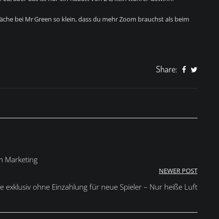
läche bei Mr Green so klein, dass du mehr Zoom brauchst als beim
Share:
em Marketing
NEWER POST
 exklusiv ohne Einzahlung für neue Spieler – Nur heiße Luft