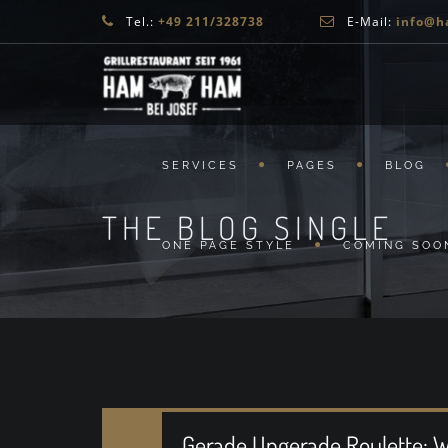
Tel.:
+49 211/328738
E-Mail:
info@h
SERVICES
PAGES
BLOG
THE BLOG SINGLE
ONE PAGE STYLE
COMING SOO
Gerade Ungerade Roulette: W