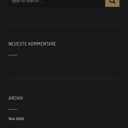
NEUESTE KOMMENTARE
ARCHIV
Mai 2026