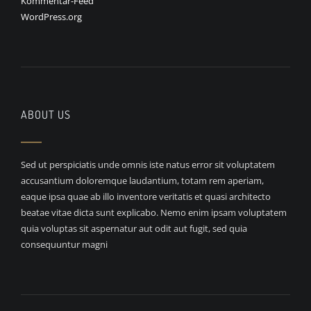
Kommentar-Feed
WordPress.org
ABOUT US
Sed ut perspiciatis unde omnis iste natus error sit voluptatem
accusantium doloremque laudantium, totam rem aperiam,
eaque ipsa quae ab illo inventore veritatis et quasi architecto
beatae vitae dicta sunt explicabo. Nemo enim ipsam voluptatem
quia voluptas sit aspernatur aut odit aut fugit, sed quia
consequuntur magni