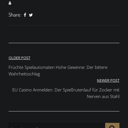
Share:
Beitragsnavigation
OLDER POST
Früchte Spielautomaten Hohe Gewinne: Der bittere
Wahrheitsschlag
NEWER POST
EU Casino Anmelden: Der Spießrutenlauf für Zocker mit
Nerven aus Stahl