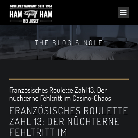
THE BLOG SINGLE
Französisches Roulette Zahl 13: Der
nüchterne Fehltritt im Casino‑Chaos
FRANZÖSISCHES ROULETTE
ZAHL 13: DER NÜCHTERNE
FEHLTRITT IM