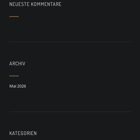
NEUESTE KOMMENTARE
ARCHIV
Mai 2026
KATEGORIEN