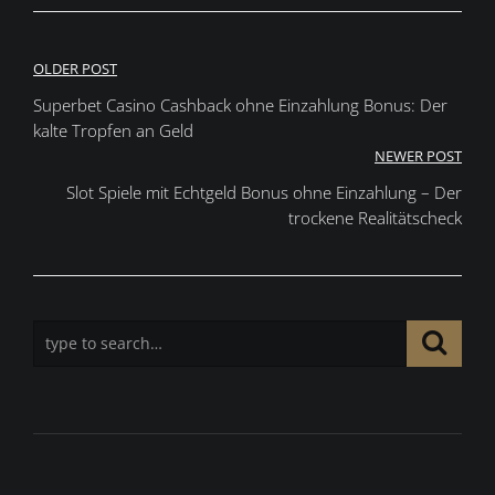
Beitragsnavigation
OLDER POST
Superbet Casino Cashback ohne Einzahlung Bonus: Der
kalte Tropfen an Geld
NEWER POST
Slot Spiele mit Echtgeld Bonus ohne Einzahlung – Der
trockene Realitätscheck