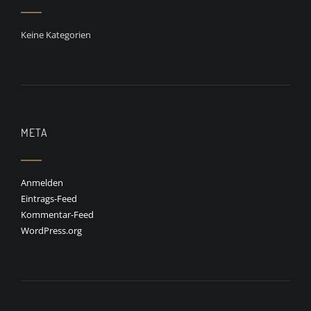
Keine Kategorien
META
Anmelden
Eintrags-Feed
Kommentar-Feed
WordPress.org