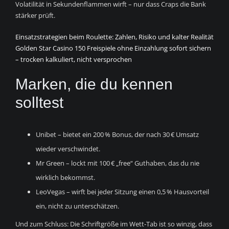
Volatilität in Sekundenflammen wirft – nur dass Craps die Bank
stärker prüft.
Einsatzstrategien beim Roulette: Zahlen, Risiko und kalter Realität
Golden Star Casino 150 Freispiele ohne Einzahlung sofort sichern
– trocken kalkuliert, nicht versprochen
Marken, die du kennen
solltest
Unibet – bietet ein 200 % Bonus, der nach 30 € Umsatz
wieder verschwindet.
Mr Green – lockt mit 100 € „free“ Guthaben, das du nie
wirklich bekommst.
LeoVegas – wirft bei jeder Sitzung einen 0,5 % Hausvorteil
ein, nicht zu unterschätzen.
Und zum Schluss: Die Schriftgröße im Wett‑Tab ist so winzig, dass