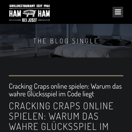
THE BLOG SINGLE
Cracking Craps online spielen: Warum das
wahre Glücksspiel im Code liegt
CRACKING CRAPS ONLINE
SPIELEN: WARUM DAS
WAHRE GLÜCKSSPIEL IM