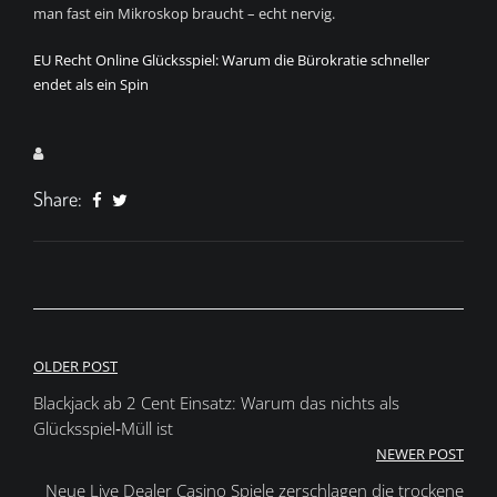
man fast ein Mikroskop braucht – echt nervig.
EU Recht Online Glücksspiel: Warum die Bürokratie schneller
endet als ein Spin
Share:
Beitragsnavigation
OLDER POST
Blackjack ab 2 Cent Einsatz: Warum das nichts als
Glücksspiel‑Müll ist
NEWER POST
Neue Live Dealer Casino Spiele zerschlagen die trockene