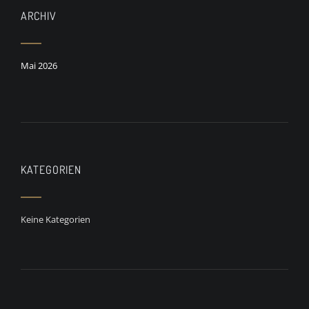
ARCHIV
Mai 2026
KATEGORIEN
Keine Kategorien