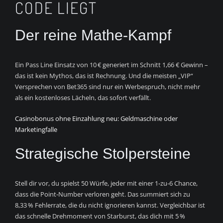
CODE LIEGT
Der reine Mathe‑Kampf
Ein Pass Line Einsatz von 10 € generiert im Schnitt 1,66 € Gewinn –
das ist kein Mythos, das ist Rechnung. Und die meisten „VIP“
Versprechen von Bet365 sind nur ein Werbespruch, nicht mehr
als ein kostenloses Lächeln, das sofort verfällt.
Casinobonus ohne Einzahlung neu: Geldmaschine oder
Marketingfalle
Strategische Stolpersteine
Stell dir vor, du spielst 50 Würfe, jeder mit einer 1‑zu‑6 Chance,
dass die Point‑Number verloren geht. Das summiert sich zu
8,33 % Fehlerrate, die du nicht ignorieren kannst. Vergleichbar ist
das schnelle Drehmoment von Starburst, das dich mit 5 %