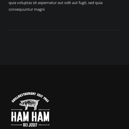
quia voluptas sit aspernatur aut odit aut fugit, sed quia
consequuntur magni