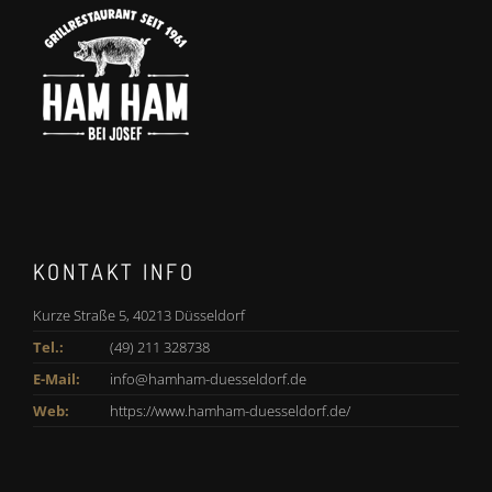
KONTAKT INFO
Kurze Straße 5, 40213 Düsseldorf
Tel.:
(49) 211 328738
E-Mail:
info@hamham-duesseldorf.de
Web:
https://www.hamham-duesseldorf.de/