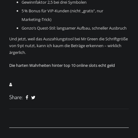
Gewinnfaktor 2,5 bei drei Symbolen
5 % Bonus für VIP‑Kunden (nicht „gratis“, nur
Marketing‑Trick)
Gonzo’s Quest‑Stil: langsamer Aufbau, schneller Ausbruch
Und jetzt, weil das Auszahlungstool bei Mr Green die Schriftgröße
von 9 pt nutzt, kann ich kaum die Beträge erkennen – wirklich
ärgerlich.
Die harten Wahrheiten hinter top 10 online slots echt geld
Share: