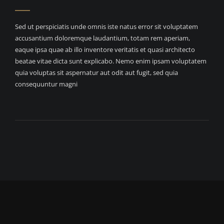
Sed ut perspiciatis unde omnis iste natus error sit voluptatem
accusantium doloremque laudantium, totam rem aperiam,
eaque ipsa quae ab illo inventore veritatis et quasi architecto
beatae vitae dicta sunt explicabo. Nemo enim ipsam voluptatem
quia voluptas sit aspernatur aut odit aut fugit, sed quia
consequuntur magni