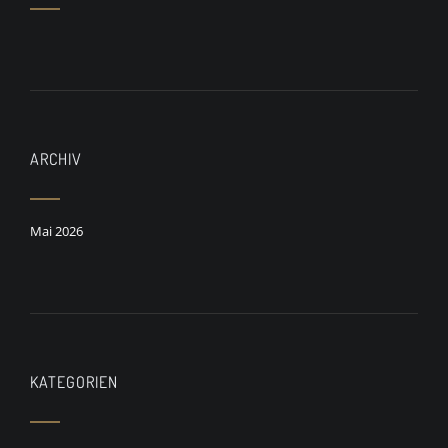
ARCHIV
Mai 2026
KATEGORIEN