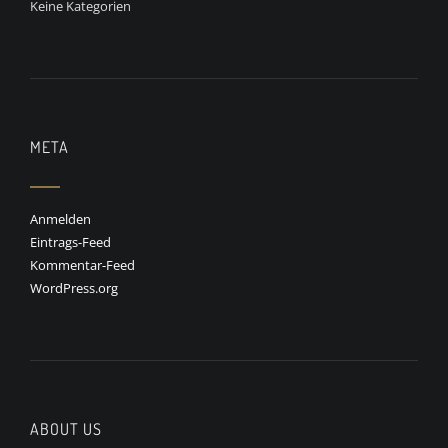
Keine Kategorien
META
Anmelden
Eintrags-Feed
Kommentar-Feed
WordPress.org
ABOUT US