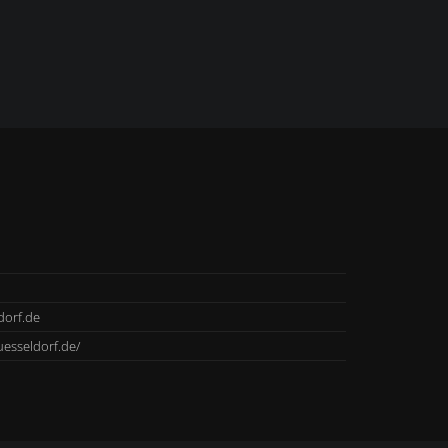
orf.de
esseldorf.de/