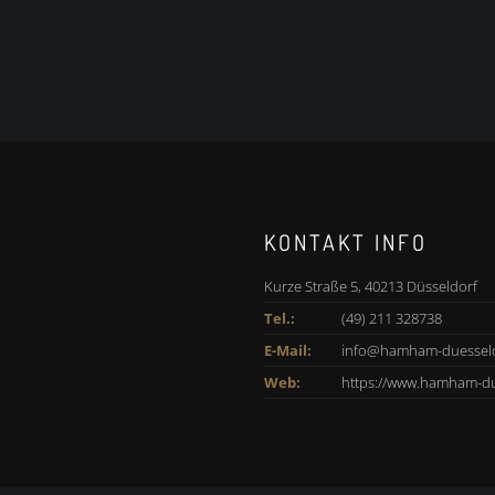
KONTAKT INFO
Kurze Straße 5, 40213 Düsseldorf
Tel.:
(49) 211 328738
E-Mail:
info@hamham-duesseld
Web:
https://www.hamham-du