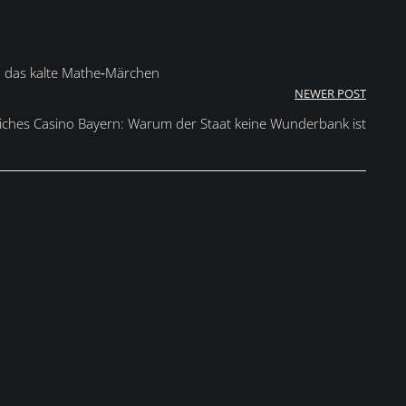
 das kalte Mathe‑Märchen
NEWER POST
liches Casino Bayern: Warum der Staat keine Wunderbank ist