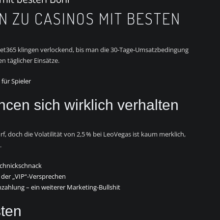
N ZU CASINOS MIT BESTEN
et365 klingen verlockend, bis man die 30‑Tage‑Umsatzbedingung
n täglicher Einsätze.
für Spieler
en sich wirklich verhalten
f, doch die Volatilität von 2,5 % bei LeoVegas ist kaum merklich,
.
 Schnickschnack
z der „VIP“-Versprechen
nzahlung – ein weiterer Marketing-Bullshit
sten