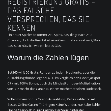
REGISTRIERUNG GRATIS –
DAS FALSCHE
VERSPRECHEN, DAS SIE
KENNEN
Ein neuer Spieler bekommt 210 Spins, das klingt nach 210
Chancen, doch die Realität ist eine Gewinnrate von etwa 2,3 % –
das ist so nützlich wie ein leeres Glas.
Warum die Zahlen lügen
Bet365 wirft 50 Gratis‑Runden zu jedem Neukonto, aber die
Auszahlungshürde liegt bei 40 €; im Vergleich dazu lockt Jackpot
City mit 100 % Bonus, doch die Mindestturnover‑Multiplikation
von 30× macht das Ganze zu einem mathematischen Dudelsack.
Willkommensbonus Casino Auszahlung: Kaltes Zahlenrätsel
Bestes Online Casino Thüringen: Keine Wunder, nur kalte Zahlen
Online Casino ab 2 Euro Cashlib: Der Spuk hinter der