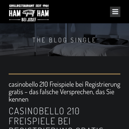
THE BLOG SINGLE
casinobello 210 Freispiele bei Registrierung
gratis – das falsche Versprechen, das Sie
kennen
CASINOBELLO 210
FREISPIELE BEI