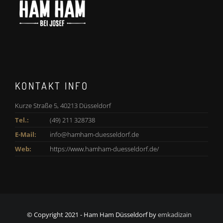
KONTAKT INFO
Kurze Straße 5, 40213 Düsseldorf
Tel.:
(49) 211 328738
E-Mail:
info@hamham-duesseldorf.de
Web:
https://www.hamham-duesseldorf.de/
© Copyright 2021 - Ham Ham Düsseldorf by
emkadizain