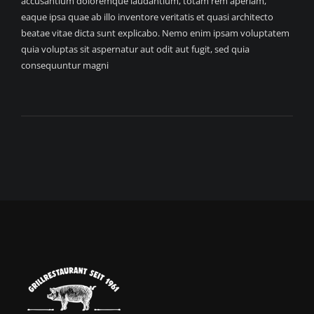
accusantium doloremque laudantium, totam rem aperiam,
eaque ipsa quae ab illo inventore veritatis et quasi architecto
beatae vitae dicta sunt explicabo. Nemo enim ipsam voluptatem
quia voluptas sit aspernatur aut odit aut fugit, sed quia
consequuntur magni