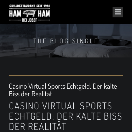
THE BLOG SINGLE
Casino Virtual Sports Echtgeld: Der kalte
Biss der Realität
CASINO VIRTUAL SPORTS
ECHTGELD: DER KALTE BISS
DER REALITÄT