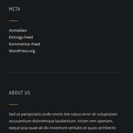
META
Anmelden
Eintrags-Feed
Kommentar-Feed
WordPress.org
ABOUT US
Sed ut perspiciatis unde omnis iste natus error sit voluptatem
accusantium doloremque laudantium, totam rem aperiam,
eaque ipsa quae ab illo inventore veritatis et quasi architecto