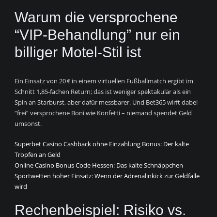
Warum die versprochene
“VIP‑Behandlung” nur ein
billiger Motel‑Stil ist
Ein Einsatz von 20 € in einem virtuellen Fußballmatch ergibt im
Schnitt 1,85‑fachen Return; das ist weniger spektakulär als ein
Spin an Starburst, aber dafür messbarer. Und Bet365 wirft dabei
“frei” versprochene Boni wie Konfetti – niemand spendet Geld
umsonst.
Superbet Casino Cashback ohne Einzahlung Bonus: Der kalte
Tropfen an Geld
Online Casino Bonus Code Hessen: Das kalte Schnäppchen
Sportwetten hoher Einsatz: Wenn der Adrenalinkick zur Geldfalle
wird
Rechenbeispiel: Risiko vs.