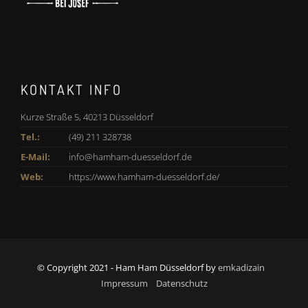
KONTAKT INFO
Kurze Straße 5, 40213 Düsseldorf
Tel.:
(49) 211 328738
E-Mail:
info@hamham-duesseldorf.de
Web:
https://www.hamham-duesseldorf.de/
© Copyright 2021 - Ham Ham Düsseldorf by
emkadizain
Impressum
Datenschutz