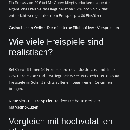
Ein Bonus von 20 € bei Mr Green klingt verlockend, aber die
eigentliche Freispielrate liegt bei etwa 1,2 % pro Spin – das
entspricht weniger als einem Freispiel pro 80 Einsätzen.
Casino Luzern Online: Der nüchterne Blick auf leere Versprechen
Wie viele Freispiele sind
realistisch?
Bet365 wirft Ihnen 50 Freispiele zu, doch die durchschnittliche
Gewinnrate von Starburst liegt bei 96,5 %, was bedeutet, dass 48
Freispiele im Schnitt nichts außer ein paar kleinen Gewinnen
bringen.
Neue Slots mit Freispielen kaufen: Der harte Preis der
Marketing‑Lügen
Vergleich mit hochvolatilen