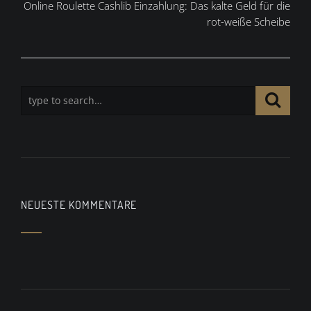
Online Roulette Cashlib Einzahlung: Das kalte Geld für die
rot-weiße Scheibe
NEUESTE KOMMENTARE