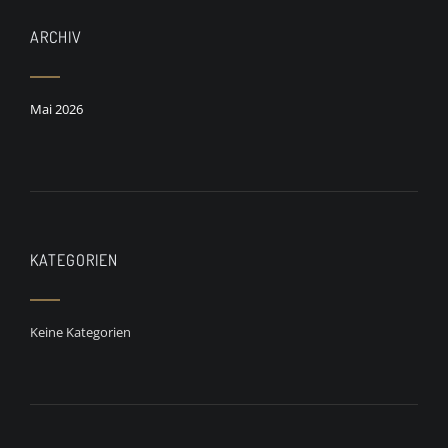
ARCHIV
Mai 2026
KATEGORIEN
Keine Kategorien