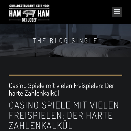
THE BLOG SINGLE
Casino Spiele mit vielen Freispielen: Der
harte Zahlenkalkül
CASINO SPIELE MIT VIELEN
FREISPIELEN: DER HARTE
ZAHLENKALKÜL