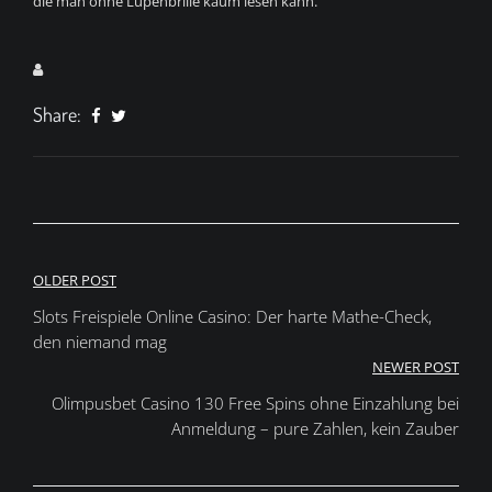
die man ohne Lupenbrille kaum lesen kann.
Share:
Beitragsnavigation
OLDER POST
Slots Freispiele Online Casino: Der harte Mathe-Check,
den niemand mag
NEWER POST
Olimpusbet Casino 130 Free Spins ohne Einzahlung bei
Anmeldung – pure Zahlen, kein Zauber