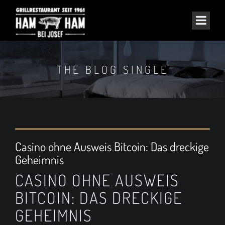
THE BLOG SINGLE
Casino ohne Ausweis Bitcoin: Das dreckige
Geheimnis
CASINO OHNE AUSWEIS
BITCOIN: DAS DRECKIGE
GEHEIMNIS