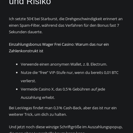
und Risiko
Ich setzte 50 € bei Starburst, die Drehgeschwindigkeit erinnert an
einen Spam‑Filter, während das Verfahren für den Bonus fast 7
Sekunden dauerte.
Einzahlungsbonus Wager Frei Casino: Warum das nur ein
Zahlenkonstrukt ist
Verwende einen anonymen Wallet, z. B. Electrum.
Nutze die “free” VIP‑Stufe nur, wenn du bereits 0,01 BTC
verlierst.
Vermeide Casino X, das 0,5 % Gebühren auf jede
Auszahlung erhebt.
Bei LeoVegas findet man 0,3 % Cash‑Back, aber das ist nur ein
weiterer Trick, um dich zu halten.
Und jetzt noch diese winzige Schriftgröße im Auszahlungspopup,