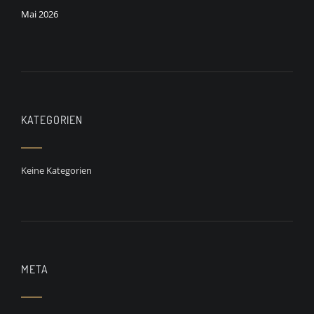
Mai 2026
KATEGORIEN
Keine Kategorien
META