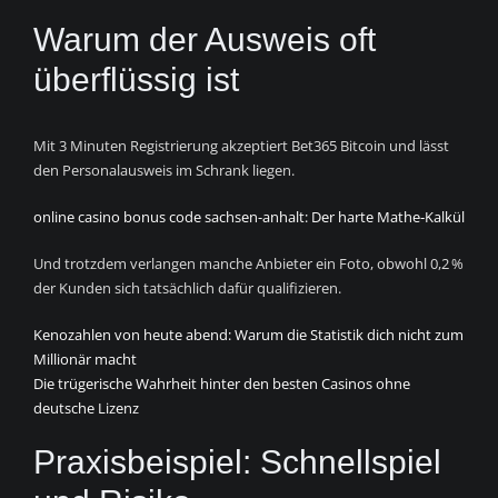
Warum der Ausweis oft
überflüssig ist
Mit 3 Minuten Registrierung akzeptiert Bet365 Bitcoin und lässt
den Personalausweis im Schrank liegen.
online casino bonus code sachsen-anhalt: Der harte Mathe‑Kalkül
Und trotzdem verlangen manche Anbieter ein Foto, obwohl 0,2 %
der Kunden sich tatsächlich dafür qualifizieren.
Kenozahlen von heute abend: Warum die Statistik dich nicht zum
Millionär macht
Die trügerische Wahrheit hinter den besten Casinos ohne
deutsche Lizenz
Praxisbeispiel: Schnellspiel