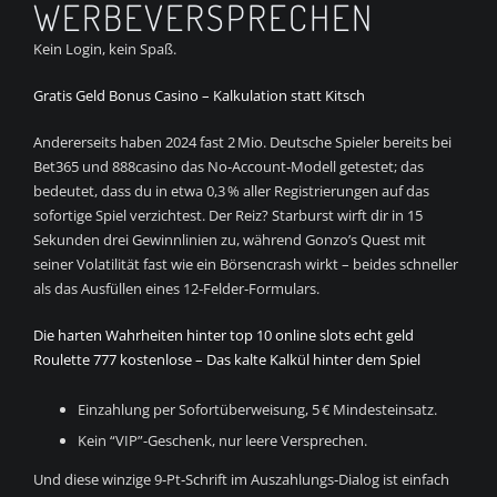
WERBEVERSPRECHEN
Kein Login, kein Spaß.
Gratis Geld Bonus Casino – Kalkulation statt Kitsch
Andererseits haben 2024 fast 2 Mio. Deutsche Spieler bereits bei
Bet365 und 888casino das No‑Account‑Modell getestet; das
bedeutet, dass du in etwa 0,3 % aller Registrierungen auf das
sofortige Spiel verzichtest. Der Reiz? Starburst wirft dir in 15
Sekunden drei Gewinnlinien zu, während Gonzo’s Quest mit
seiner Volatilität fast wie ein Börsencrash wirkt – beides schneller
als das Ausfüllen eines 12‑Felder‑Formulars.
Die harten Wahrheiten hinter top 10 online slots echt geld
Roulette 777 kostenlose – Das kalte Kalkül hinter dem Spiel
Einzahlung per Sofortüberweisung, 5 € Mindesteinsatz.
Kein “VIP”-Geschenk, nur leere Versprechen.
Und diese winzige 9‑Pt‑Schrift im Auszahlungs‑Dialog ist einfach