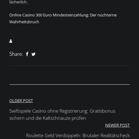
lächerlich.
Online Casino 300 Euro Mindesteinzahlung: Der nüchterne
Wahrheitsbruch
Share:
Beitragsnavigation
OLDER POST
Swiftspiele Casino ohne Registrierung: Gratisbonus
sichern und die Kaltschnauze prüfen
NEWER POST
Roulette Geld Verdoppeln: Brutaler Realitätscheck