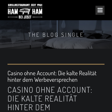
THE BLOG SINGLE
Casino ohne Account: Die kalte Realität
hinter dem Werbeversprechen
CASINO OHNE ACCOUNT:
DIE KALTE REALITÄT
HINTER DEM