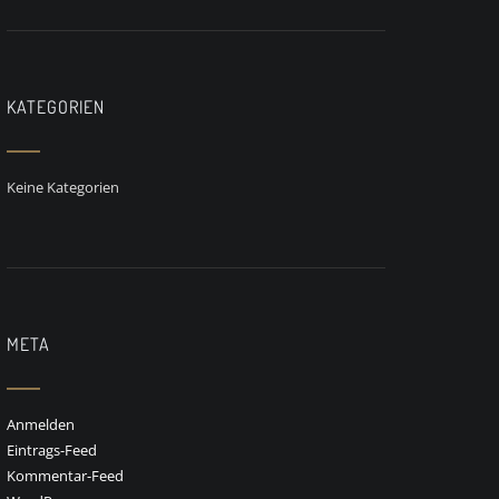
KATEGORIEN
Keine Kategorien
META
Anmelden
Eintrags-Feed
Kommentar-Feed