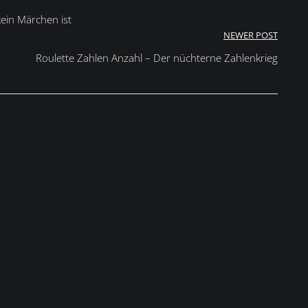
ein Märchen ist
NEWER POST
Roulette Zahlen Anzahl – Der nüchterne Zahlenkrieg