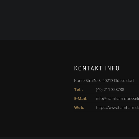
KONTAKT INFO
Kurze Straße 5, 40213 Düsseldorf
Tel.:
(49) 211 328738
E-Mail:
info@hamham-duesseld
Web:
https://www.hamham-du