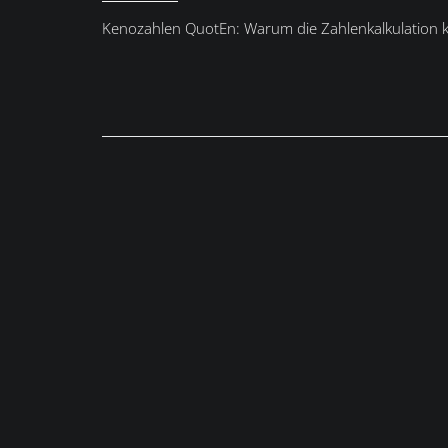
Beitragsnavigation
Kenozahlen QuotEn: Warum die Zahlenkalkulation k