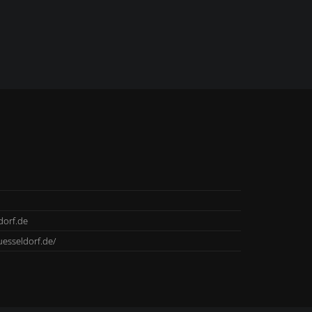
orf.de
esseldorf.de/