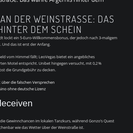
AN DER WEINSTRASSE: DAS W
INTER DEM SCHEIN
adt lockt ein 5‑Euro‑Willkommensbonus, der jedoch nach 3‑maligem
Und das ist erst der Anfang.
 Geld vom Himmel fällt; LeoVegas bietet ein angebliches
ten Motel entspricht. Unibet hingegen versucht, mit 0,2 %
bst die Grundgebühr zu decken.
 über die falschen Versprechen
asino ohne deutsche Lizenz
deceiven
als die Gewinnchancen im lokalen Tanzkurs, während Gonzo’s Quest
chenbar wie das Wetter über der Weinstraße ist.