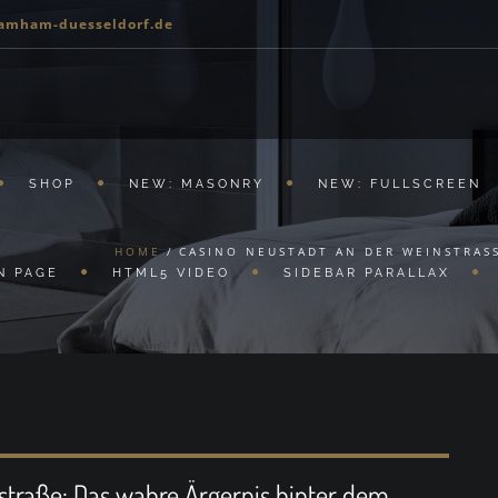
amham-duesseldorf.de
SHOP
NEW: MASONRY
NEW: FULLSCREEN
HOME
CASINO NEUSTADT AN DER WEINSTRASS
N PAGE
HTML5 VIDEO
SIDEBAR PARALLAX
straße: Das wahre Ärgernis hinter dem