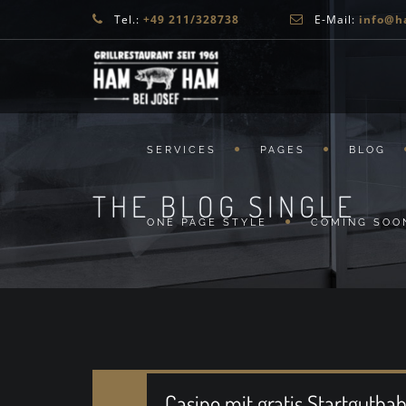
Tel.:
+49 211/328738
E-Mail:
info@h
SERVICES
PAGES
BLOG
THE BLOG SINGLE
ONE PAGE STYLE
COMING SOO
Casino mit gratis Startguth