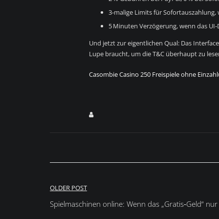
3‑malige Limits für Sofortauszahlung, w
5 Minuten Verzögerung, wenn das UI‑De
Und jetzt zur eigentlichen Qual: Das Interface
Lupe braucht, um die T&C überhaupt zu lese
Casombie Casino 250 Freispiele ohne Einzahl
Beitragsnavigation
OLDER POST
Spielmaschinen online: Wenn das „Gratis‑Geld“ nur e