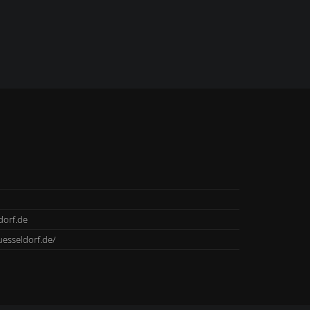
orf.de
esseldorf.de/