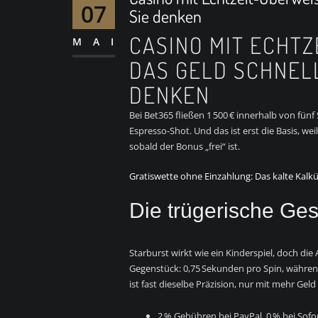
07
Sie denken
CASINO MIT ECHT
MAI
DAS GELD SCHNELL
DENKEN
Bei Bet365 fließen 1 500 € innerhalb von fünf
Espresso‑Shot. Und das ist erst die Basis, we
sobald der Bonus „frei“ ist.
Gratiswette ohne Einzahlung: Das kalte Kalkü
Die trügerische Ges
Starburst wirkt wie ein Kinderspiel, doch di
Gegenstück: 0,75 Sekunden pro Spin, währen
ist fast dieselbe Präzision, nur mit mehr Geld 
2 % Gebühren bei PayPal, 0 % bei Sofort