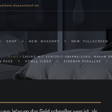
amham-duesseldorf.de
SHOP
NEW: MASONRY
NEW: FULLSCREEN
HOME
CASINO MIT ECHTZEIT‑ÜBERWEISUNG: WARUM DA
N PAGE
HTML5 VIDEO
SIDEBAR PARALLAX
ung: Warum das Geld schneller weg ist, als