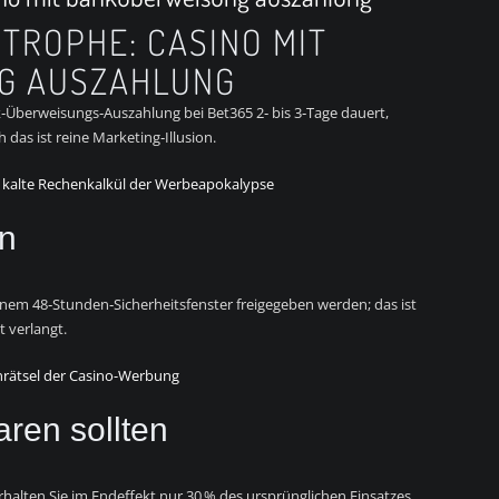
TROPHE: CASINO MIT
G AUSZAHLUNG
ank‑Überweisungs‑Auszahlung bei Bet365 2‑ bis 3‑Tage dauert,
das ist reine Marketing‑Illusion.
 kalte Rechenkalkül der Werbeapokalypse
en
einem 48‑Stunden‑Sicherheitsfenster freigegeben werden; das ist
t verlangt.
enrätsel der Casino-Werbung
ren sollten
halten Sie im Endeffekt nur 30 % des ursprünglichen Einsatzes