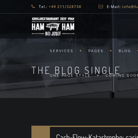
Tel.:
+49 211/328738
E-Mail:
info@h
SERVICES
PAGES
BLOG
THE BLOG SINGLE
ONE PAGE STYLE
COMING SOO
Cash‑Flow‑Katastrophe: cas