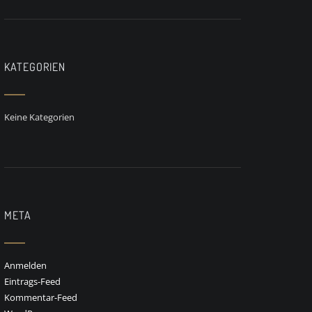
KATEGORIEN
Keine Kategorien
META
Anmelden
Eintrags-Feed
Kommentar-Feed