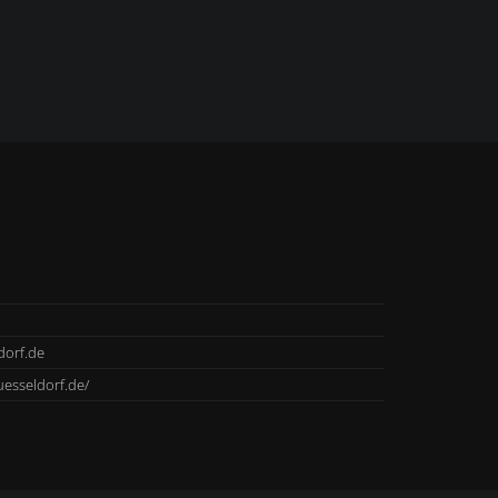
orf.de
esseldorf.de/