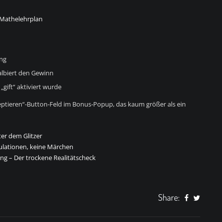
 Mathelehrplan
ung
halbiert den Gewinn
gift“ aktiviert wurde
zeptieren“-Button‑Feld im Bonus‑Popup, das kaum größer als ein
ter dem Glitzer
ulationen, keine Märchen
ng – Der trockene Realitätscheck
Share: