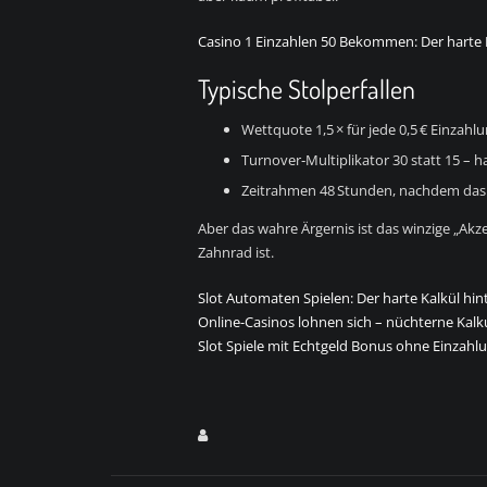
Casino 1 Einzahlen 50 Bekommen: Der harte
Typische Stolperfallen
Wettquote 1,5 × für jede 0,5 € Einzahl
Turnover‑Multiplikator 30 statt 15 – 
Zeitrahmen 48 Stunden, nachdem das „
Aber das wahre Ärgernis ist das winzige „Ak
Zahnrad ist.
Slot Automaten Spielen: Der harte Kalkül hin
Online-Casinos lohnen sich – nüchterne Kalk
Slot Spiele mit Echtgeld Bonus ohne Einzahlu