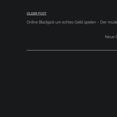
Beitragsnavigation
OLDER POST
Online Blackjack um echtes Geld spielen – Der müd
Neue O