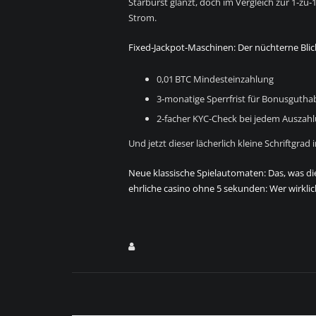
Starburst glänzt, doch im Vergleich zur 1‑zu
Strom.
Fixed‑Jackpot‑Maschinen: Der nüchterne Blic
0,01 BTC Mindesteinzahlung
3‑monatige Sperrfrist für Bonusguth
2‑facher KYC-Check bei jedem Auszah
Und jetzt dieser lächerlich kleine Schriftgrad
Neue klassische Spielautomaten: Das, was die
ehrliche casino ohne 5 sekunden: Wer wirklic