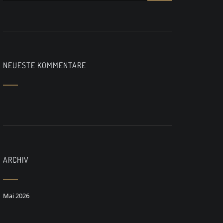
NEUESTE KOMMENTARE
ARCHIV
Mai 2026