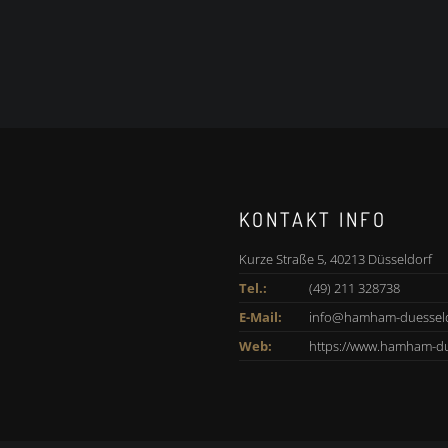
KONTAKT INFO
Kurze Straße 5, 40213 Düsseldorf
Tel.:
(49) 211 328738
E-Mail:
info@hamham-duesseld
Web:
https://www.hamham-du