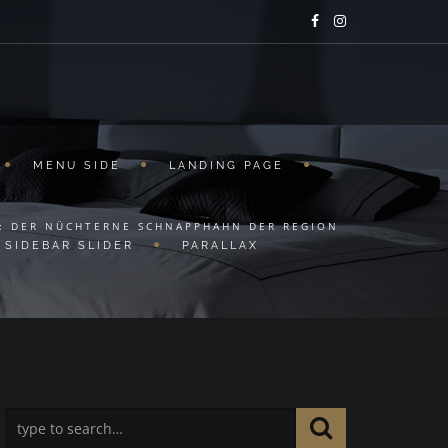
MENU SIDE
LANDING PAGE
: DER NÜCHTERNE SCHNAPPHAHN DER REGION
SIDEBAR SLIDER
PARALLAX