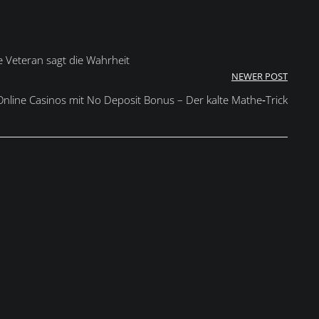
e Veteran sagt die Wahrheit
NEWER POST
nline Casinos mit No Deposit Bonus – Der kalte Mathe‑Trick