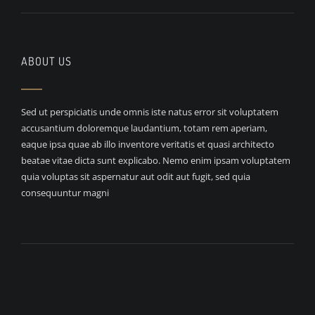
ABOUT US
Sed ut perspiciatis unde omnis iste natus error sit voluptatem
accusantium doloremque laudantium, totam rem aperiam,
eaque ipsa quae ab illo inventore veritatis et quasi architecto
beatae vitae dicta sunt explicabo. Nemo enim ipsam voluptatem
quia voluptas sit aspernatur aut odit aut fugit, sed quia
consequuntur magni