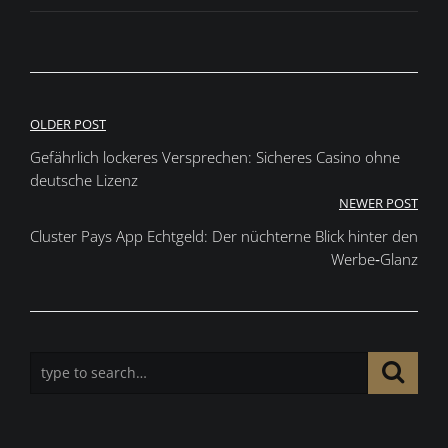
Beitragsnavigation
OLDER POST
Gefährlich lockeres Versprechen: Sicheres Casino ohne
deutsche Lizenz
NEWER POST
Cluster Pays App Echtgeld: Der nüchterne Blick hinter den
Werbe‑Glanz