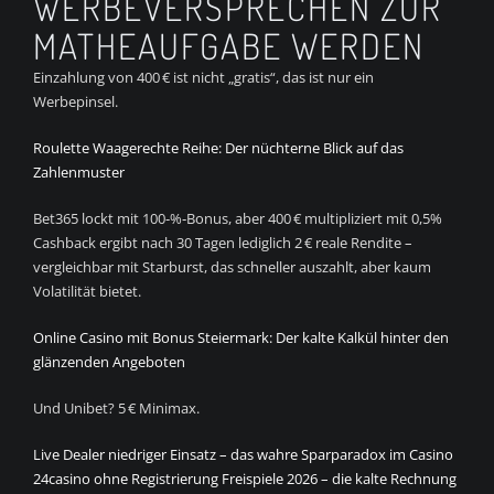
WERBEVERSPRECHEN ZUR
MATHEAUFGABE WERDEN
Einzahlung von 400 € ist nicht „gratis“, das ist nur ein
Werbepinsel.
Roulette Waagerechte Reihe: Der nüchterne Blick auf das
Zahlenmuster
Bet365 lockt mit 100‑%‑Bonus, aber 400 € multipliziert mit 0,5%
Cashback ergibt nach 30 Tagen lediglich 2 € reale Rendite –
vergleichbar mit Starburst, das schneller auszahlt, aber kaum
Volatilität bietet.
Online Casino mit Bonus Steiermark: Der kalte Kalkül hinter den
glänzenden Angeboten
Und Unibet? 5 € Minimax.
Live Dealer niedriger Einsatz – das wahre Sparparadox im Casino
24casino ohne Registrierung Freispiele 2026 – die kalte Rechnung