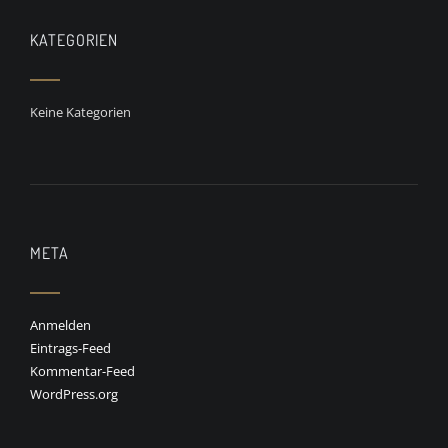
KATEGORIEN
Keine Kategorien
META
Anmelden
Eintrags-Feed
Kommentar-Feed
WordPress.org