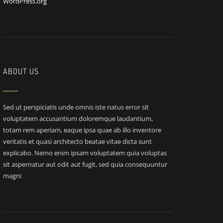
WordPress.org
ABOUT US
Sed ut perspiciatis unde omnis iste natus error sit
voluptatem accusantium doloremque laudantium,
totam rem aperiam, eaque ipsa quae ab illo inventore
veritatis et quasi architecto beatae vitae dicta sunt
explicabo. Nemo enim ipsam voluptatem quia voluptas
sit aspernatur aut odit aut fugit, sed quia consequuntur
magni