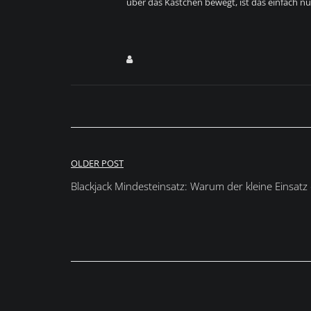
über das Kästchen bewegt, ist das einfach nur
Beitragsnavigation
OLDER POST
Blackjack Mindesteinsatz: Warum der kleine Einsatz 