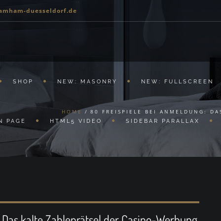
amham-duesseldorf.de
SHOP
NEW: MASONRY
NEW: FULLSCREEN
HOME
80 FREISPIELE BEI ANMELDUNG: D
N PAGE
HTML5 VIDEO
SIDEBAR PARALLAX
: Das kalte Zahlenrätsel der Casino-Werbung