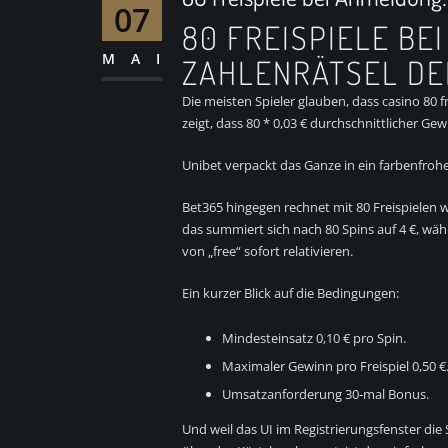
07
80 FREISPIELE BE
MAI
ZAHLENRÄTSEL D
Die meisten Spieler glauben, dass casino 80 
zeigt, dass 80 * 0,03 € durchschnittlicher Gew
Unibet verpackt das Ganze in ein farbenfroh
Bet365 hingegen rechnet mit 80 Freispielen w
das summiert sich nach 80 Spins auf 4 €, wä
von „free“ sofort relativieren.
Ein kurzer Blick auf die Bedingungen:
Mindesteinsatz 0,10 € pro Spin.
Maximaler Gewinn pro Freispiel 0,50 €
Umsatzanforderung 30‑mal Bonus.
Und weil das UI im Registrierungsfenster die