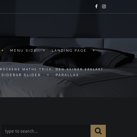
MENU SIDE
LANDING PAGE
ROCKENE MATHE‑TRICK, DEN KEINER ERKLÄRT
SIDEBAR SLIDER
PARALLAX