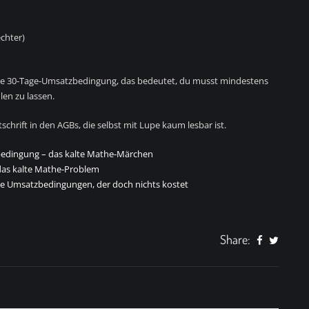
echter)
 eine 30‑Tage‑Umsatzbedingung, das bedeutet, du musst mindestens
len zu lassen.
chrift in den AGBs, die selbst mit Lupe kaum lesbar ist.
zbedingung – das kalte Mathe‑Märchen
das kalte Mathe‑Problem
e Umsatzbedingungen, der doch nichts kostet
Share: