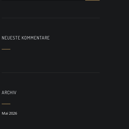
NEUESTE KOMMENTARE
ARCHIV
Mai 2026