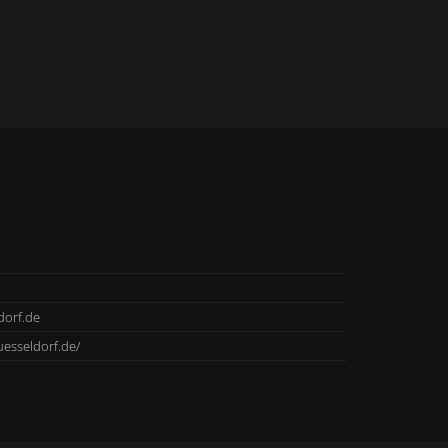
orf.de
esseldorf.de/