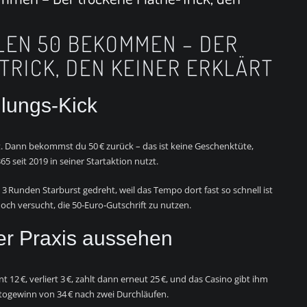
LEN 50 BEKOMMEN – DER
RICK, DEN KEINER ERKLÄRT
lungs‑Kick
pt. Dann bekommst du 50 € zurück – das ist keine Geschenktüte,
5 seit 2019 in seiner Startaktion nutzt.
 3 Runden Starburst gedreht, weil das Tempo dort fast so schnell ist
noch versucht, die 50‑Euro‑Gutschrift zu nutzen.
er Praxis aussehen
nt 12 €, verliert 3 €, zahlt dann erneut 25 €, und das Casino gibt ihm
ttogewinn von 34 € nach zwei Durchläufen.