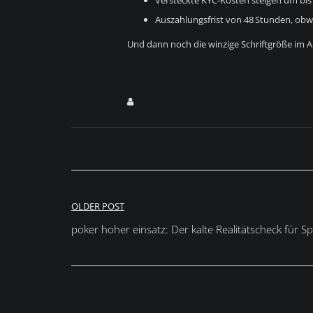
Versteckte KYC‑Kosten steigen um bis
Auszahlungsfrist von 48 Stunden, obw
Und dann noch die winzige Schriftgröße im A
Beitragsnavigation
OLDER POST
poker hoher einsatz: Der kalte Realitätscheck für Sp