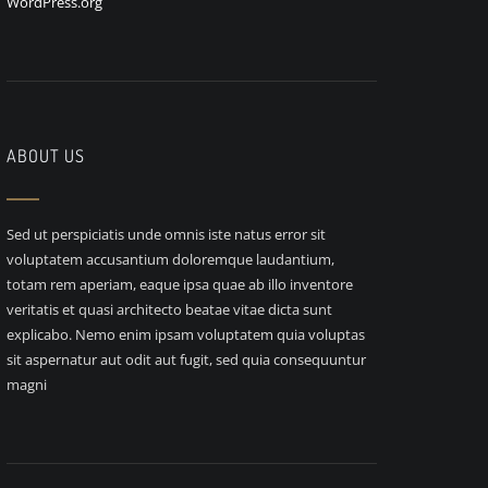
WordPress.org
ABOUT US
Sed ut perspiciatis unde omnis iste natus error sit
voluptatem accusantium doloremque laudantium,
totam rem aperiam, eaque ipsa quae ab illo inventore
veritatis et quasi architecto beatae vitae dicta sunt
explicabo. Nemo enim ipsam voluptatem quia voluptas
sit aspernatur aut odit aut fugit, sed quia consequuntur
magni