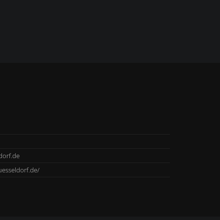
orf.de
esseldorf.de/