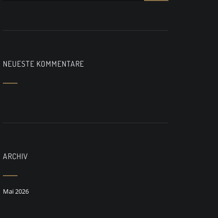
NEUESTE KOMMENTARE
ARCHIV
Mai 2026