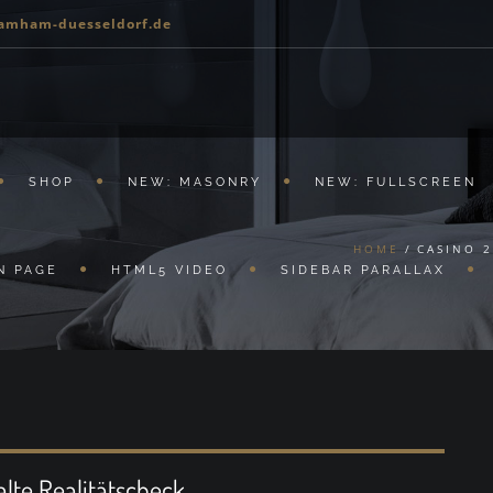
amham-duesseldorf.de
SHOP
NEW: MASONRY
NEW: FULLSCREEN
HOME
CASINO 2
N PAGE
HTML5 VIDEO
SIDEBAR PARALLAX
alte Realitätscheck