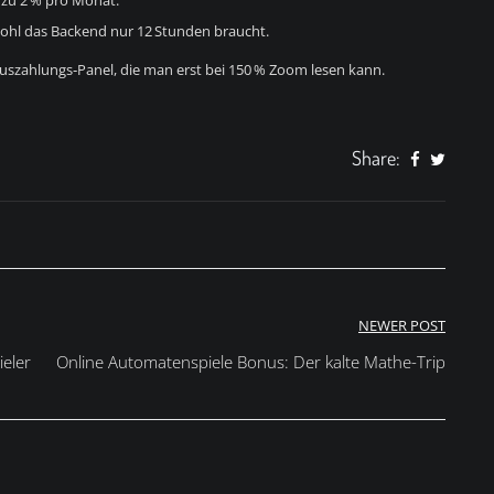
 zu 2 % pro Monat.
ohl das Backend nur 12 Stunden braucht.
uszahlungs‑Panel, die man erst bei 150 % Zoom lesen kann.
Share:
NEWER POST
ieler
Online Automatenspiele Bonus: Der kalte Mathe-Trip