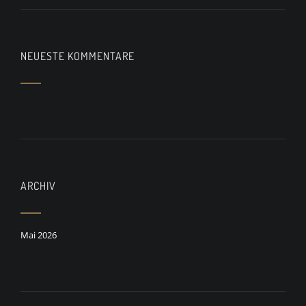
NEUESTE KOMMENTARE
ARCHIV
Mai 2026