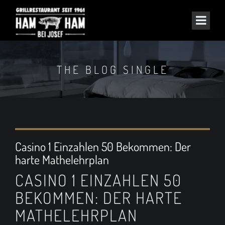
THE BLOG SINGLE
Casino 1 Einzahlen 50 Bekommen: Der
harte Mathelehrplan
CASINO 1 EINZAHLEN 50
BEKOMMEN: DER HARTE
MATHELEHRPLAN