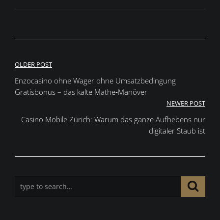
Beitragsnavigation
OLDER POST
Enzocasino ohne Wager ohne Umsatzbedingung
Gratisbonus – das kalte Mathe‑Manöver
NEWER POST
Casino Mobile Zürich: Warum das ganze Aufhebens nur
digitaler Staub ist