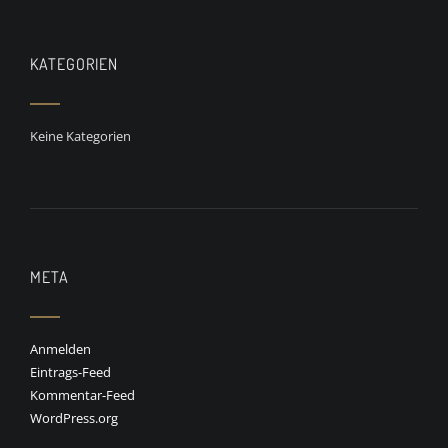
KATEGORIEN
Keine Kategorien
META
Anmelden
Eintrags-Feed
Kommentar-Feed
WordPress.org