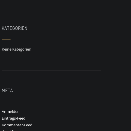
KATEGORIEN
Keine Kategorien
META
Anmelden
Eintrags-Feed
Kommentar-Feed