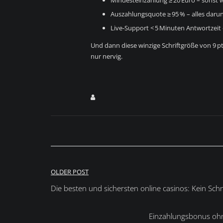
Mindesteinzahlung ≥ 20 Euro – sonst wi
Auszahlungsquote ≥ 95 % – alles daru
Live‑Support < 5 Minuten Antwortzeit –
Und dann diese winzige Schriftgröße von 9 p
nur nervig.
Beitragsnavigation
OLDER POST
Die besten und sichersten online casinos: Kein Sch
Einzahlungsbonus ohne