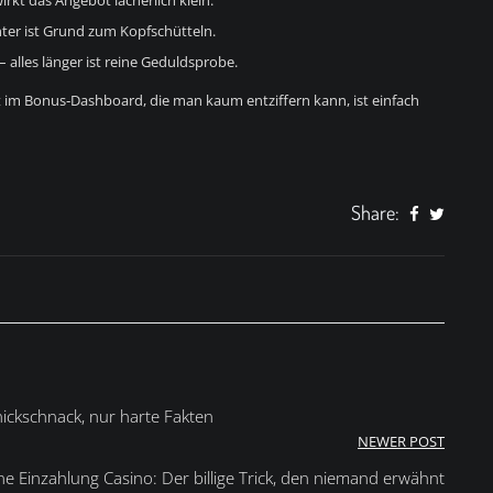
rkt das Angebot lächerlich klein.
nter ist Grund zum Kopfschütteln.
 alles länger ist reine Geduldsprobe.
t im Bonus‑Dashboard, die man kaum entziffern kann, ist einfach
Share:
nickschnack, nur harte Fakten
NEWER POST
 Einzahlung Casino: Der billige Trick, den niemand erwähnt