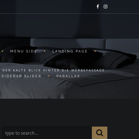
MENU SIDE
LANDING PAGE
 DER KALTE BLICK HINTER DIE WERBEFASSADE
SIDEBAR SLIDER
PARALLAX