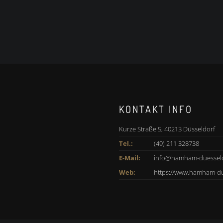
KONTAKT INFO
Kurze Straße 5, 40213 Düsseldorf
Tel.:
(49) 211 328738
E-Mail:
info@hamham-duesseld
Web:
https://www.hamham-du