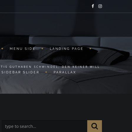
MENU SIDE
LANDING PAGE
ATIS GUTHABEN SCHWINDEL, DEN KEINER WILL
SIDEBAR SLIDER
PARALLAX