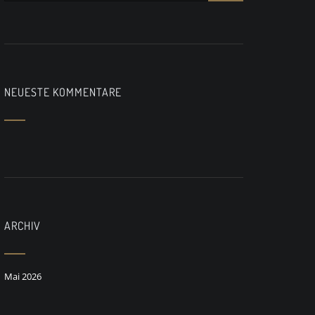
NEUESTE KOMMENTARE
ARCHIV
Mai 2026