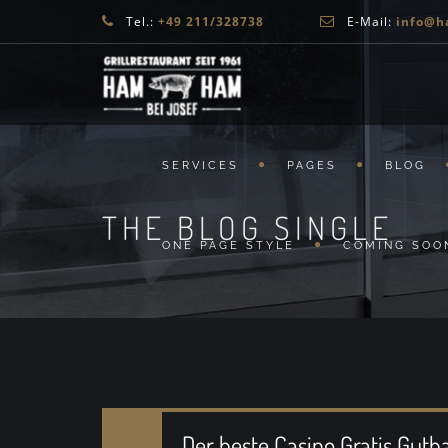
Tel.:
+49 211/328738
E-Mail:
info@h
SERVICES
PAGES
BLOG
THE BLOG SINGLE
ONE PAGE STYLE
COMING SOO
Der beste Casino Gratis Guth