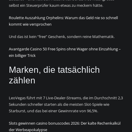
selbst ein Steuerprüfer kaum etwas zu meckern hätte.
Roulette Auszahlung Orphelins: Warum das Geld nie so schnell
kommt wie versprochen
Und das ist kein “free” Geschenk, sondern reine Mathematik.
Avantgarde Casino 50 Free Spins ohne Wager ohne Einzahlung –
ein billiger Trick
Marken, die tatsächlich
zählen
LeoVegas führt mit 7 Live-Dealer-Streams, die im Durchschnitt 2,3
Sekunden schneller starten als die meisten Slot‑Spiele wie
Starburst, und das bei einer Gewinnrate von 96,5%.
Slots gewinnen casino bonuscodes 2026: Der kalte Rechenkalkül
der Werbeapokalypse