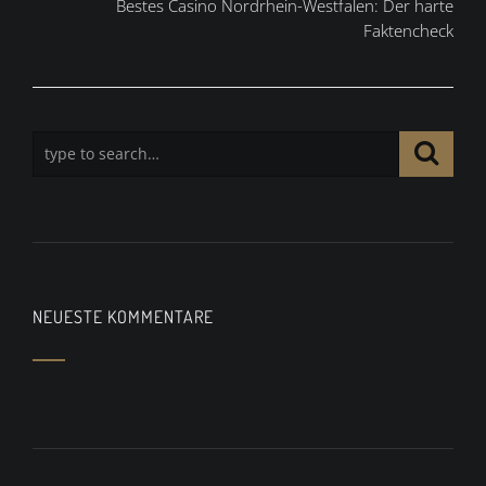
Bestes Casino Nordrhein-Westfalen: Der harte
Faktencheck
NEUESTE KOMMENTARE