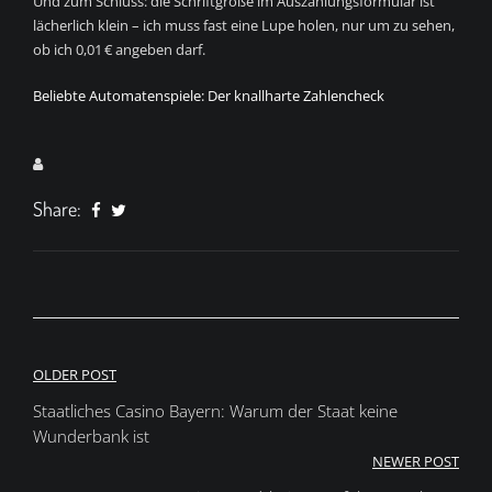
Und zum Schluss: die Schriftgröße im Auszahlungsformular ist
lächerlich klein – ich muss fast eine Lupe holen, nur um zu sehen,
ob ich 0,01 € angeben darf.
Beliebte Automatenspiele: Der knallharte Zahlencheck
Share:
Beitragsnavigation
OLDER POST
Staatliches Casino Bayern: Warum der Staat keine
Wunderbank ist
NEWER POST