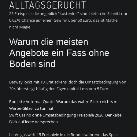
ALLTAGSGERÜCHT
25 Freispiele, die angeblich “kostenlos” sind, bieten im Schnitt nur
0,02 % Chance auf einen Gewinn über 50 Euro, das ist Mathe,
nicht Magie.
Warum die meisten
Angebote ein Fass ohne
Boden sind
Betway lockt mit 10 Gratisdrehs, doch die Umsatzbedingung von
30× übersteigt häufig den Eigenkapital‑Loss von 5 Euro.
Roulette Automat Quote: Warum das wahre Risiko nichts mit
Werbe‑Glitzer zu tun hat
Swift Casino ohne Umsatzbedingung Freispiele 2026: Der kalte
Blick auf leere Versprechen
LeoVegas wirft 15 Freispiele in die Runde, während das Spiel