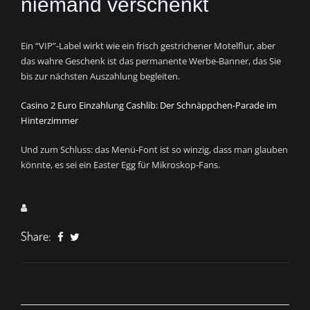
niemand verschenkt
Ein “VIP”-Label wirkt wie ein frisch gestrichener Motelflur, aber
das wahre Geschenk ist das permanente Werbe‑Banner, das Sie
bis zur nächsten Auszahlung begleiten.
Casino 2 Euro Einzahlung Cashlib: Der Schnäppchen-Parade im
Hinterzimmer
Und zum Schluss: das Menü‑Font ist so winzig, dass man glauben
könnte, es sei ein Easter Egg für Mikroskop‑Fans.
Share: