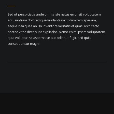
Sed ut perspiciatis unde omnis iste natus error sit voluptatem
accusantium doloremque laudantium, totam rem aperiam,
eaque ipsa quae ab illo inventore veritatis et quasi architecto
beatae vitae dicta sunt explicabo. Nemo enim ipsam voluptatem
quia voluptas sit aspernatur aut odit aut fugit, sed quia
consequuntur magni