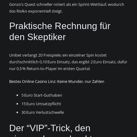
Gonzo’s Quest schneller rotiert als ein Sprint‑Wettlauf, wodurch
das Risiko exponentiell steigt.
Praktische Rechnung für
den Skeptiker
Unibet verlangt 20 Freispiele; ein einzelner Spin kostet
durchschnittlich 0,10 Euro Einsatz, das ergibt 2 Euro Einsatz, dafür
nur 0,5 % Return‑to‑Player im ersten Quartal.
Bestes Online Casino Linz: Keine Wunder, nur Zahlen
5 Euro Start‑Guthaben
15 Euro Umsatzpflicht
30 Euro Verlustschwelle
Der “VIP”-Trick, den