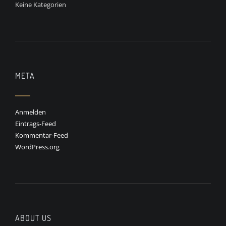
Keine Kategorien
META
Anmelden
Eintrags-Feed
Kommentar-Feed
WordPress.org
ABOUT US