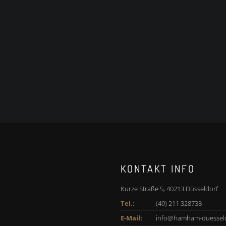
KONTAKT INFO
Kurze Straße 5, 40213 Düsseldorf
Tel.:
(49) 211 328738
E-Mail:
info@hamham-duesseld