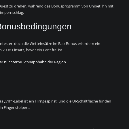
s Quest zu drehen, während das Bonusprogramm von Unibet ihn mit
Wimpernschlag.
 Bonusbedingungen
rntester, doch die Wetteinsätze im Bao-Bonus erfordern ein
0 € Einsatz, bevor ein Cent frei ist.
er nüchterne Schnapphahn der Region
as „VIP“-Label ist ein Hirngespinst, und die UI‑Schaltfläche für den
n Finger stolpert.