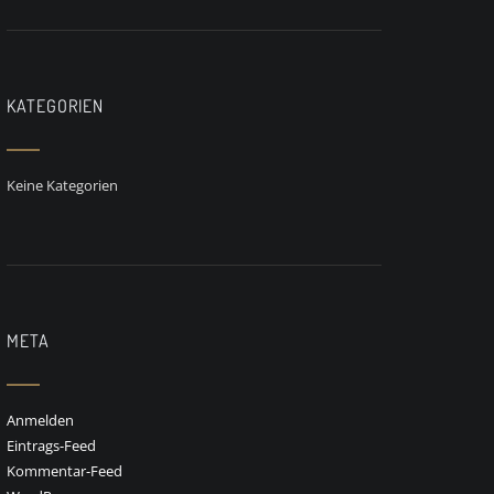
KATEGORIEN
Keine Kategorien
META
Anmelden
Eintrags-Feed
Kommentar-Feed