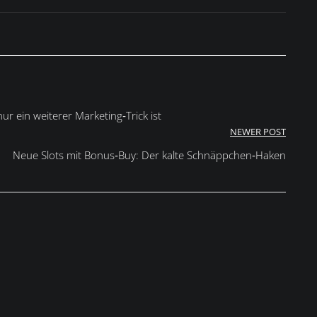
r ein weiterer Marketing‑Trick ist
NEWER POST
Neue Slots mit Bonus‑Buy: Der kalte Schnäppchen‑Haken