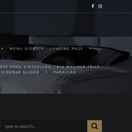
MENU SIDE
LANDING PAGE
GER OHNE EINZAHLUNG – EIN BILLIGER TRICK
SIDEBAR SLIDER
PARALLAX