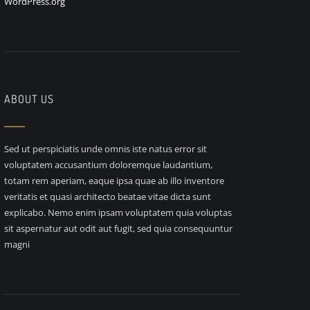
WordPress.org
ABOUT US
Sed ut perspiciatis unde omnis iste natus error sit
voluptatem accusantium doloremque laudantium,
totam rem aperiam, eaque ipsa quae ab illo inventore
veritatis et quasi architecto beatae vitae dicta sunt
explicabo. Nemo enim ipsam voluptatem quia voluptas
sit aspernatur aut odit aut fugit, sed quia consequuntur
magni