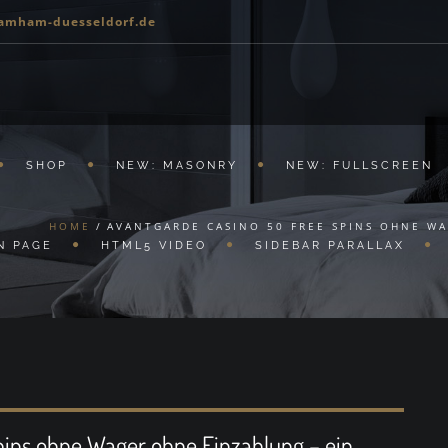
amham-duesseldorf.de
SHOP
NEW: MASONRY
NEW: FULLSCREEN
HOME
AVANTGARDE CASINO 50 FREE SPINS OHNE WA
N PAGE
HTML5 VIDEO
SIDEBAR PARALLAX
pins ohne Wager ohne Einzahlung – ein