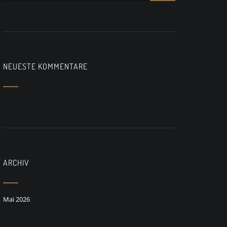
NEUESTE KOMMENTARE
ARCHIV
Mai 2026