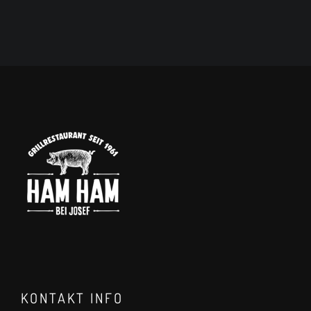
KONTAKT INFO