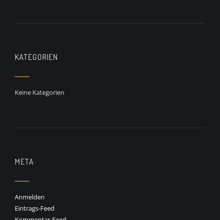
KATEGORIEN
Keine Kategorien
META
Anmelden
Eintrags-Feed
Kommentar-Feed