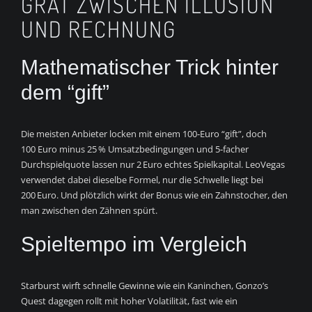
GRAT ZWISCHEN ILLUSION
UND RECHNUNG
Mathematischer Trick hinter
dem “gift”
Die meisten Anbieter locken mit einem 100‑Euro “gift”, doch
100 Euro minus 25 % Umsatzbedingungen und 5‑facher
Durchspielquote lassen nur 2 Euro echtes Spielkapital. LeoVegas
verwendet dabei dieselbe Formel, nur die Schwelle liegt bei
200 Euro. Und plötzlich wirkt der Bonus wie ein Zahnstocher, den
man zwischen den Zähnen spürt.
Spieltempo im Vergleich
Starburst wirft schnelle Gewinne wie ein Kaninchen, Gonzo’s
Quest dagegen rollt mit hoher Volatilität, fast wie ein