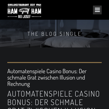
THE BLOG SINGLE
Automatenspiele Casino Bonus: Der
schmale Grat zwischen Illusion und
Rechnung
AUTOMATENSPIELE CASINO
BONUS: DER SCHMALE