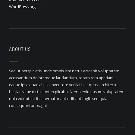
WordPress.org
ABOUT US
Sed ut perspiciatis unde omnis iste natus error sit voluptatem
accusantium doloremque laudantium, totam rem aperiam,
eaque ipsa quae ab illo inventore veritatis et quasi architecto
beatae vitae dicta sunt explicabo. Nemo enim ipsam voluptatem
quia voluptas sit aspernatur aut odit aut fugit, sed quia
consequuntur magni