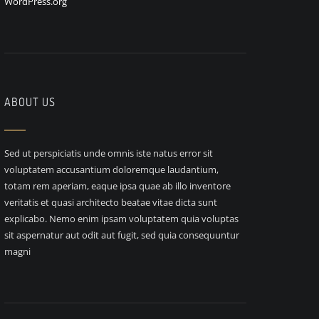
WordPress.org
ABOUT US
Sed ut perspiciatis unde omnis iste natus error sit
voluptatem accusantium doloremque laudantium,
totam rem aperiam, eaque ipsa quae ab illo inventore
veritatis et quasi architecto beatae vitae dicta sunt
explicabo. Nemo enim ipsam voluptatem quia voluptas
sit aspernatur aut odit aut fugit, sed quia consequuntur
magni