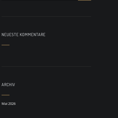
NEUESTE KOMMENTARE
ARCHIV
Mai 2026