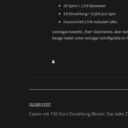
25 Spins = 2,5 € Basiswert
5 € Einzahlung = 0,20 € pro Spin
Hausvorteil 2,5 % reduziert alles
LeoVegas bewirbt „free“‑Geschenke, aber da
Design leidet unter winziger Schriftgröße im
Beitragsnavigation
OLDER POST
Casino mit 150 Euro Einzahlung Bitcoin: Das kalte 