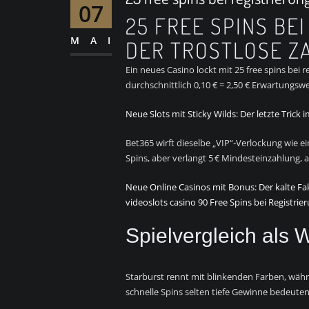
07
25 FREE SPINS BE
MAI
DER TROSTLOSE Z
Ein neues Casino lockt mit 25 free spins bei r
durchschnittlich 0,10 € = 2,50 € Erwartungswe
Neue Slots mit Sticky Wilds: Der letzte Tric
Bet365 wirft dieselbe „VIP“‑Verlockung wie ein 
Spins, aber verlangt 5 € Mindesteinzahlung, al
Neue Online Casinos mit Bonus: Der kalte F
videoslots casino 90 Free Spins bei Registri
Spielvergleich als 
Starburst rennt mit blinkenden Farben, währe
schnelle Spins selten tiefe Gewinne bedeuten