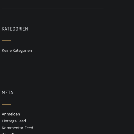
KATEGORIEN
Keine Kategorien
META
Anmelden
Eintrags-Feed
Kommentar-Feed