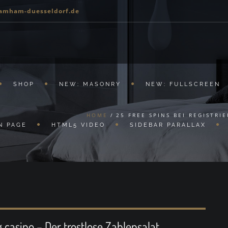
amham-duesseldorf.de
SHOP
NEW: MASONRY
NEW: FULLSCREEN
HOME
25 FREE SPINS BEI REGISTR
N PAGE
HTML5 VIDEO
SIDEBAR PARALLAX
g casino – Der trostlose Zahlensalat