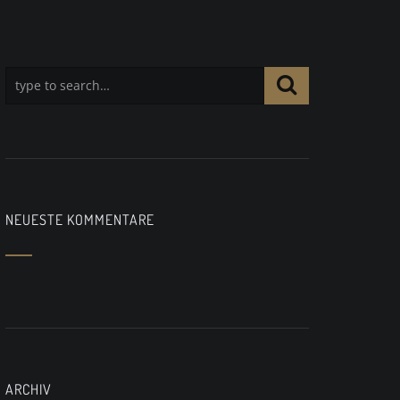
NEUESTE KOMMENTARE
ARCHIV