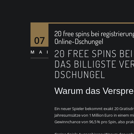
20 free spins bei registrieru
07
Online-Dschungel
20 FREE SPINS BE
MAI
DAS BILLIGSTE VE
DSCHUNGEL
Warum das Verspre
Ein neuer Spieler bekommt exakt 20 Gratisdr
Jahresumsätze von 1 Million Euro in einem mi
Gewinnchance von 96,5 % pro Spin, also prakt