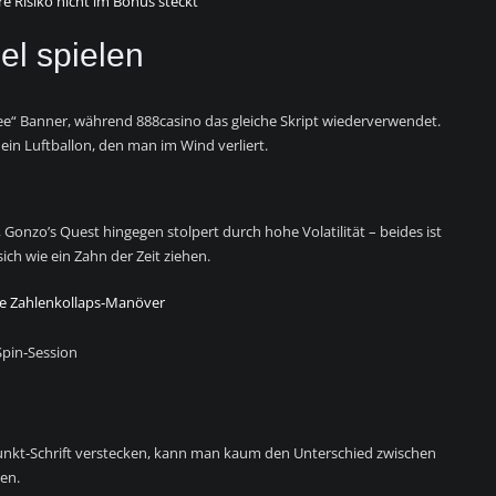
 Risiko nicht im Bonus steckt
el spielen
ee“ Banner, während 888casino das gleiche Skript wiederverwendet.
 ein Luftballon, den man im Wind verliert.
, Gonzo’s Quest hingegen stolpert durch hohe Volatilität – beides ist
sich wie ein Zahn der Zeit ziehen.
lte Zahlenkollaps‑Manöver
Spin‑Session
Punkt‑Schrift verstecken, kann man kaum den Unterschied zwischen
en.