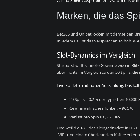
Casino Spiele Ausprobieren: Warum das wahre
Marken, die das Spi
Bet365 und Unibet locken mit demselben „fr
In jedem Fall ist das Versprechen so hohl wie
Slot‑Dynamics im Vergleich
Starburst wirft schnelle Gewinne wie ein Blitz
aber nichts im Vergleich zu den 20 Spins, die 
Live Roulette mit hoher Auszahlung: Das ka
20 Spins = 0,2 % der typischen 10.000‑
Gewinnwahrscheinlichkeit = 96,5 %
Verlust pro Spin ≈ 0,35 Euro
Und weil die T&C das Kleingedruckte in 0,5‑
„VIP“ und einem überteuerten Kaffee erkenn